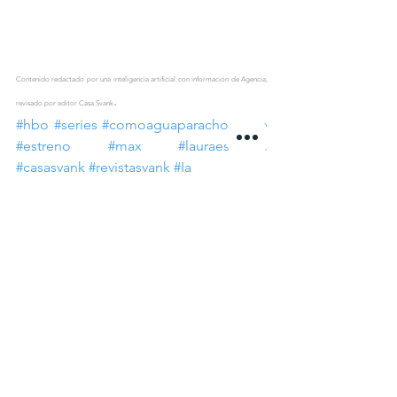
Contenido redactado por una inteligencia artificial con información de Agencia, 
.
revisado por editor Casa Svank
#hbo
#series
#comoaguaparachocolate
#estreno
#max
#lauraesquivel
#casasvank
#revistasvank
#Ia
Ver todo
Entradas recientes