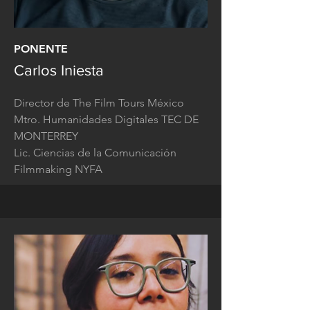
PONENTE
Carlos Iniesta
Director de The Film Tours México
Mtro. Humanidades Digitales TEC DE
MONTERREY
Lic. Ciencias de la Comunicación
Filmmaking NYFA