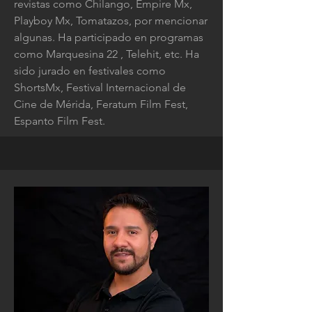
revistas como Chilango, Empire Mx,
Playboy Mx, Tomatazos, por mencionar
algunas. Ha participado en programas
como Marquesina 22 , Telehit, etc. Ha
sido jurado en festivales como
ShortsMx, Festival Internacional de
Cine de Mérida, Feratum Film Fest,
Espanto Film Fest.