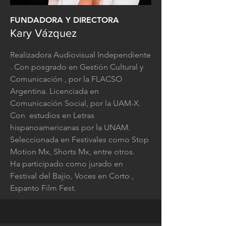
FUNDADORA Y DIRECTORA
Kary Vázquez
Realizadora Audiovisual Independiente
. Con posgrado en Gestión Cultural y
Comunicación , por la FLACSO
Argentina. Licenciada en
Comunicación Social, por la UAM-X.
Con estudios en Letras
hispanoamericanas por la UNAM.
Seleccionada en Festivales como Stop
Motion Mx, Shorts Mx, entre otros.
Ha participado como jurado en
Festival del Bajío, Voces en Corto ,
Espanto Film Fest.