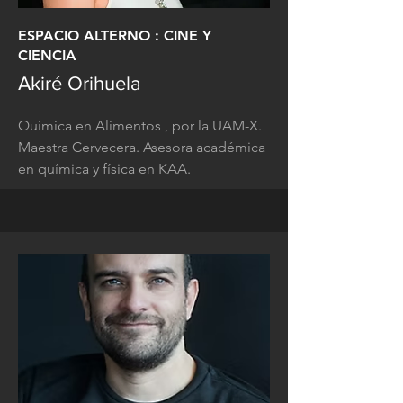
ESPACIO ALTERNO : CINE Y
CIENCIA
Akiré Orihuela
Química en Alimentos , por la UAM-X.
Maestra Cervecera. Asesora académica
en química y física en KAA.