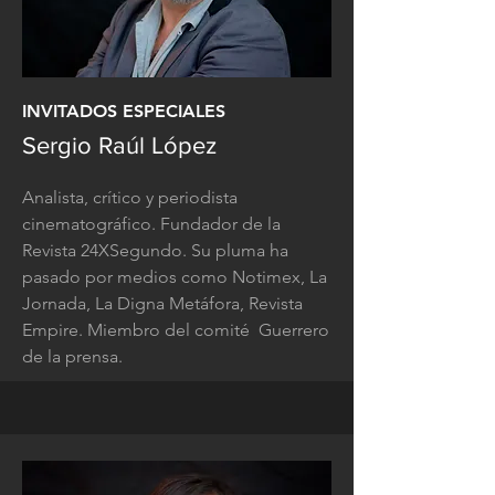
INVITADOS ESPECIALES
Sergio Raúl López
Analista, crítico y periodista
cinematográfico. Fundador de la
Revista 24XSegundo. Su pluma ha
pasado por medios como Notimex, La
Jornada, La Digna Metáfora, Revista
Empire. Miembro del comité Guerrero
de la prensa.