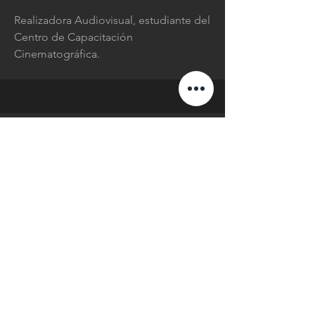
Realizadora Audiovisual, estudiante del
Centro de Capacitación
Cinematográfica.
INVITADO ESPECIAL
Axel G. Panchi