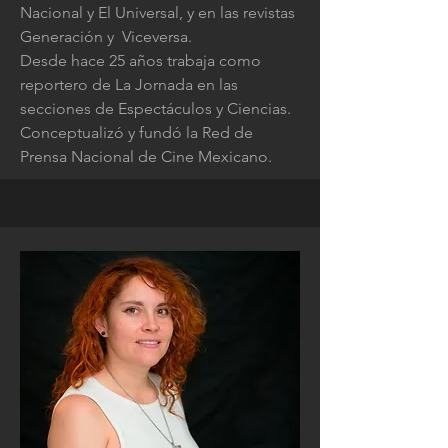
Nacional y El Universal, y en las revistas
Generación y Viceversa.
Desde hace 25 años trabaja como
reportero de La Jornada en las
secciones de Espectáculos y Ciencias.
Conceptualizó y fundó la Red de
Prensa Nacional de Cine Mexicano.