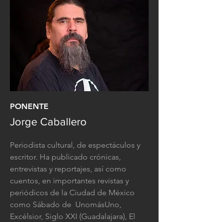
PONENTE
Jorge Caballero
Periodista cultural, de espectáculos y
escritor. Ha publicado crónicas,
entrevistas y reportajes, así como
cuentos, en importantes revistas y
periódicos de la Ciudad de México
como Sábado de UnomásUno,
Excélsior, Siglo XXI (Guadalajara), El