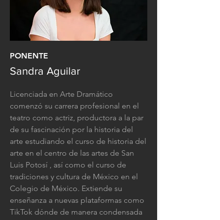
PONENTE
Sandra Aguilar
Licenciada en Arte Dramático
comenzó su carrera profesional en el
teatro como actriz, productora a la par
de su fascinación por la historia del
arte estudiando el curso de historia del
arte en el centro de las artes de San
Luis Potosí , así como el curso de
tradiciones y cultura de México en el
Colegio de México. Extiende su
enseñanza a nuevas plataformas como
TikTok dónde de manera condensada