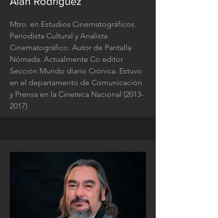
Alan Rodríguez
Mtro. en Estudios Cinematográficos.
Periodista Cultural y Analista
Cinematográfico. Autor de Pantalla
Nómada. Actualmente Co editor
Sección Mundo diario Crónica. Estuvo
en el departamento de Comunicación
y Prensa en la Cineteca Nacional
(2013-
2017)