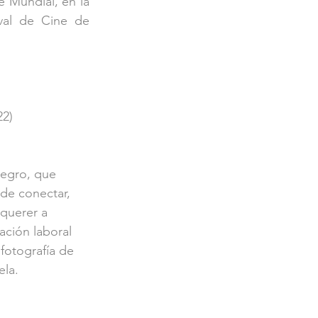
 Mundial, en la 
val de Cine de 
22)
negro, que 
de conectar, 
 querer a 
ación laboral 
fotografía de 
ela.