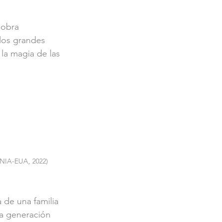
 obra 
los grandes 
la magia de las 
ANIA-EUA, 2022)
 de una familia 
la generación 