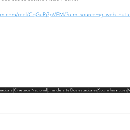
ram.com/reel/CqGuRj7pVEM/?utm_source=ig_web_butto
nacional
Cineteca Nacional
cine de arte
Dos estaciones
Sobre las nubes
V