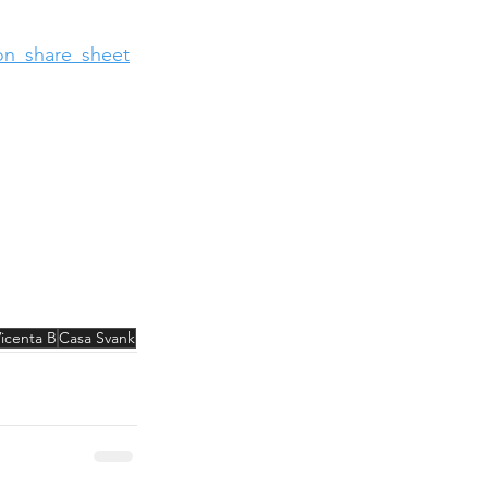
n_share_sheet
icenta B
Casa Svank