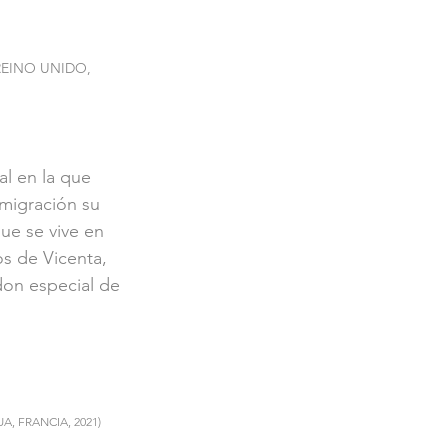
EINO UNIDO, 
al en la que 
migración su 
que se vive en 
os de Vicenta, 
don especial de 
UA, FRANCIA, 2021)