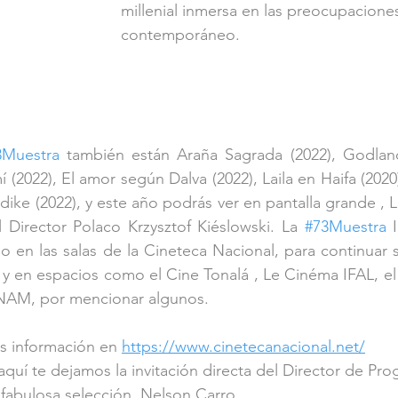
millenial inmersa en las preocupacion
contemporáneo.
3Muestra
 también están Araña Sagrada (2022), Godland 
 (2022), El amor según Dalva (2022), Laila en Haifa (202
dike (2022), y este año podrás ver en pantalla grande , L
l Director Polaco Krzysztof Kiéslowski. La 
#73Muestra
 
bo en las salas de la Cineteca Nacional, para continuar s
, y en espacios como el Cine Tonalá , Le Cinéma IFAL, el 
 UNAM, por mencionar algunos.
s información en 
https://www.cinetecanacional.net/
quí te dejamos la invitación directa del Director de Pro
fabulosa selección, Nelson Carro.