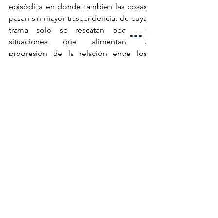
episódica en donde también las cosas 
pasan sin mayor trascendencia, de cuya 
trama solo se rescatan pequeñas 
situaciones que alimentan la 
progresión de la relación entre los 
protagonistas. Así entonces, con 
The 
Mandalorian and Grogu
 uno puede 
pasársela bien, pero lo único 
memorable es la oportunidad de ver a 
tan queridos personajes en pantalla 
grande. 
Ver todo
Entradas recientes