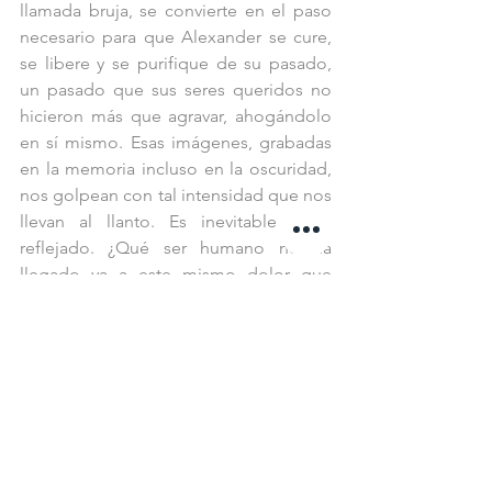
llamada bruja, se convierte en el paso 
necesario para que Alexander se cure, 
se libere y se purifique de su pasado, 
un pasado que sus seres queridos no 
hicieron más que agravar, ahogándolo 
en sí mismo. Esas imágenes, grabadas 
en la memoria incluso en la oscuridad, 
nos golpean con tal intensidad que nos 
llevan al llanto. Es inevitable verse 
reflejado. ¿Qué ser humano no ha 
llegado ya a este mismo dolor que 
experimenta Alexander? Y como si no 
fuera suficiente, el sonido nos envuelve 
en cada cuadro, creando una barrera 
que nos impide escapar, haciéndonos 
sentir, pensar y mirar nuestra realidad. 
No es casualidad que Tarkovsky invite a 
través de su filmografía a sostener la 
atemporalidad de las ideas y temas que 