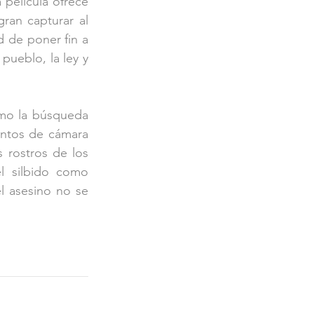
película ofrece 
ran capturar al 
 de poner fin a 
pueblo, la ley y 
omo la búsqueda 
entos de cámara 
 rostros de los 
l silbido como 
l asesino no se 