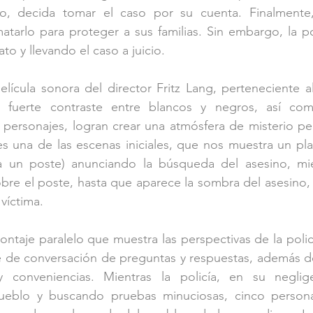
do, decida tomar el caso por su cuenta. Finalmente,
atarlo para proteger a sus familias. Sin embargo, la poli
to y llevando el caso a juicio.
elícula sonora del director Fritz Lang, perteneciente a
l fuerte contraste entre blancos y negros, así com
personajes, logran crear una atmósfera de misterio per
 es una de las escenas iniciales, que nos muestra un pl
a un poste) anunciando la búsqueda del asesino, mie
bre el poste, hasta que aparece la sombra del asesino, q
víctima.
ontaje paralelo que muestra las perspectivas de la polic
 de conversación de preguntas y respuestas, además de 
 y conveniencias. Mientras la policía, en su negligen
ueblo y buscando pruebas minuciosas, cinco person