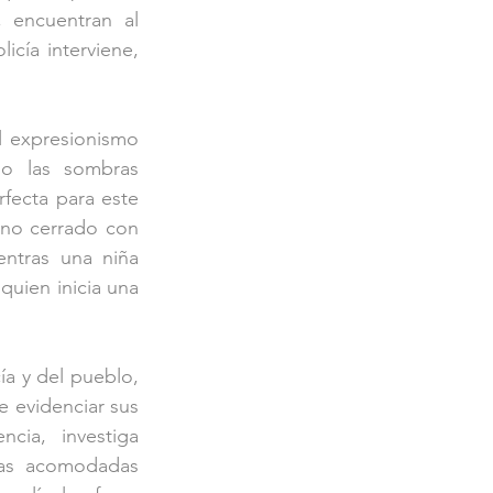
 encuentran al 
cía interviene, 
l expresionismo 
o las sombras 
fecta para este 
ano cerrado con 
ntras una niña 
uien inicia una 
ía y del pueblo, 
evidenciar sus 
cia, investiga 
as acomodadas 