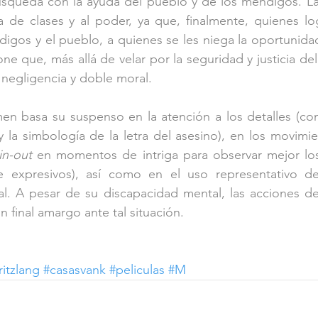
úsqueda con la ayuda del pueblo y de los mendigos. La 
ha de clases y al poder, ya que, finalmente, quienes log
digos y el pueblo, a quienes se les niega la oportunidad
e que, más allá de velar por la seguridad y justicia del 
n negligencia y doble moral.
imen basa su suspenso en la atención a los detalles (c
 y la simbología de la letra del asesino), en los movimi
in-out
 en momentos de intriga para observar mejor los
e expresivos), así como en el uso representativo de
al. A pesar de su discapacidad mental, las acciones de
un final amargo ante tal situación.
ritzlang
#casasvank
#peliculas
#M