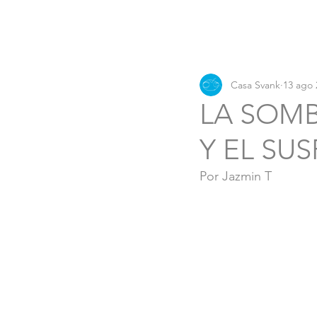
Casa Svank
13 ago 
LA SOMB
Y EL SU
Por Jazmin T