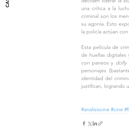
deciden liderar la b
una crítica a la luc
criminal son los men
su agonía. Esto expon
la policía actúan co
Esta película de cr
de huellas digitales
con paneos y 
dolly 
personajes (bastant
identidad del crimin
justifican, logrando 
#analisiscine
#cine
#f