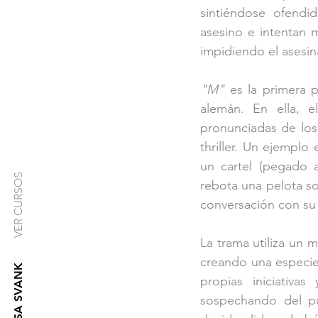
sintiéndose ofendi
asesino e intentan m
impidiendo el asesina
"M"
 es la primera p
alemán. En ella, e
pronunciadas de los 
thriller. Un ejemplo
un cartel (pegado 
VER CURSOS
rebota una pelota so
conversación con su 
La trama utiliza un m
creando una especie
CASA SVANK
propias iniciativas
sospechando del p