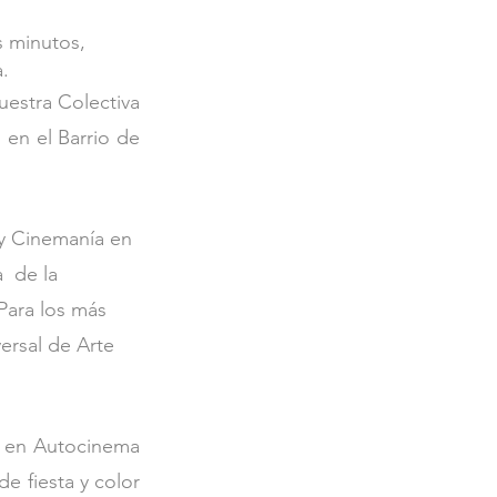
s minutos, 
.
estra Colectiva 
en el Barrio de 
 y Cinemanía en 
  de la 
Para los más 
ersal de Arte 
a en Autocinema 
e fiesta y color 