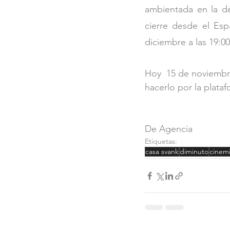
ambientada en la dé
cierre desde el Esp
diciembre a las 19:0
Hoy  15 de noviembre
hacerlo por la plata
De Agencia
Etiquetas:
casa svank
diminuto
cinem