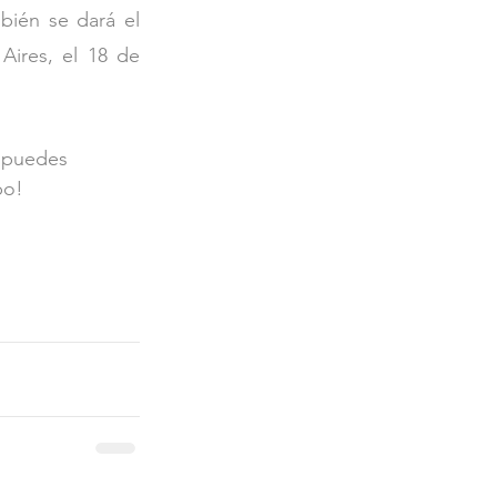
ién se dará el 
ires, el 18 de 
n puedes 
po!