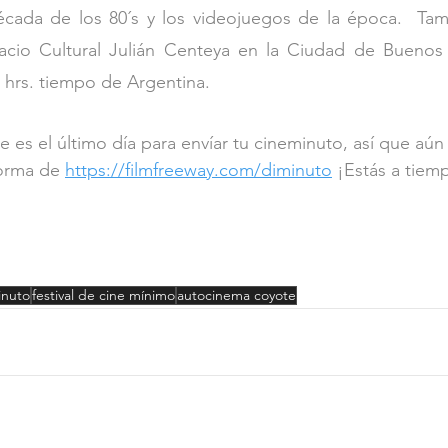
cada de los 80´s y los videojuegos de la época.  Tamb
acio Cultural Julián Centeya en la Ciudad de Buenos A
0 hrs. tiempo de Argentina. 
 es el último día para envíar tu cineminuto, así que aú
forma de 
https://filmfreeway.com/diminuto
 ¡Estás a tiem
inuto
festival de cine mínimo
autocinema coyote