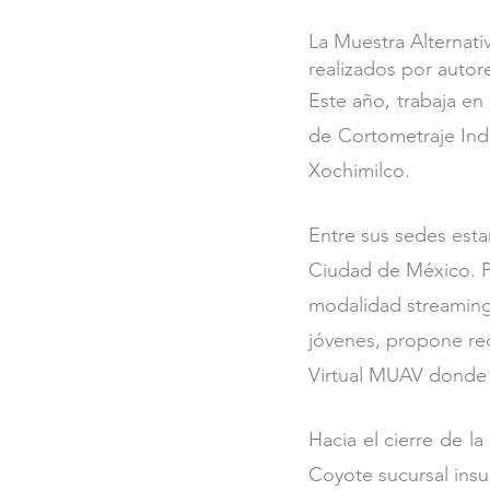
La Muestra Alternati
realizados por autor
Este año, trabaja en
de Cortometraje Inde
Xochimilco. 
Entre sus sedes estar
Ciudad de México. Per
modalidad streaming 
jóvenes, propone rec
Virtual MUAV donde se
Hacia el cierre de l
Coyote sucursal insur