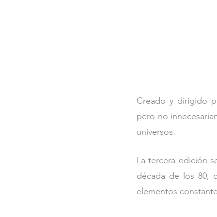
Creado y dirigido po
pero no innecesariam
universos. 
La tercera edición s
década de los 80, c
elementos constantes