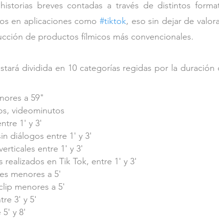
historias breves contadas a través de distintos forma
ados en aplicaciones como 
#tiktok
, eso sin dejar de valor
ucción de productos fílmicos más convencionales.
 estará dividida en 10 categorías regidas por la duración
nores a 59"
os, videominutos
ntre 1' y 3'
in diálogos entre 1' y 3'
verticales entre 1' y 3'
s realizados en Tik Tok, entre 1' y 3'
es menores a 5'
clip menores a 5'
tre 3' y 5'
 5' y 8'