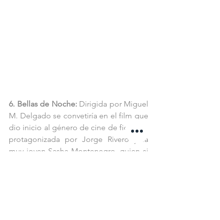
6. Bellas de Noche:
 Dirigida por Miguel 
M. Delgado se convetiría en el film que 
dio inicio al género de cine de ficheras, 
protagonizada por Jorge Rivero y la 
muy joven Sasha Montenegro, quien si 
bien al principio no quería participar 
por los desnudos que marcaba el 
guión, terminó siendo el trabajo que la 
capultaría al éxito. 