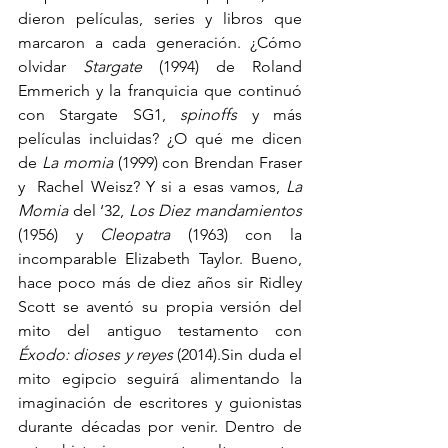
dieron películas, series y libros que 
marcaron a cada generación. ¿Cómo 
olvidar 
Stargate
 (1994) de Roland 
Emmerich y la franquicia que continuó 
con Stargate SG1, 
spinoffs
 y más 
películas incluidas? ¿O qué me dicen 
de
 La momia
 (1999) con Brendan Fraser 
y  Rachel Weisz? Y si a esas vamos, 
La 
Momia
 del ‘32, 
Los Diez mandamientos
(1956) y 
Cleopatra
 (1963) con la 
incomparable Elizabeth Taylor. Bueno, 
hace poco más de diez años sir Ridley 
Scott se aventó su propia versión del 
mito del antiguo testamento con 
Éxodo: dioses y reyes
 (2014).Sin duda el 
mito egipcio seguirá alimentando la 
imaginación de escritores y guionistas 
durante décadas por venir. Dentro de 