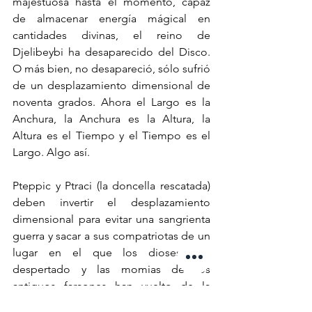
majestuosa hasta el momento, capaz 
de almacenar energía mágical en 
cantidades divinas, el reino de 
Djelibeybi ha desaparecido del Disco. 
O más bien, no desapareció, sólo sufrió 
de un desplazamiento dimensional de 
noventa grados. Ahora el Largo es la 
Anchura, la Anchura es la Altura, la 
Altura es el Tiempo y el Tiempo es el 
Largo. Algo así.
Pteppic y Ptraci (la doncella rescatada) 
deben invertir el desplazamiento 
dimensional para evitar una sangrienta 
guerra y sacar a sus compatriotas de un 
lugar en el que los dioses han 
despertado y las momias de los 
antiguos faraones han vuelto de la 
muerte, provocando caos en una 