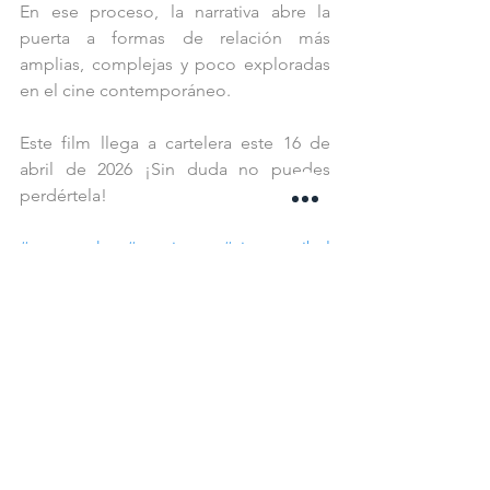
En ese proceso, la narrativa abre la 
puerta a formas de relación más 
amplias, complejas y poco exploradas 
en el cine contemporáneo.
Este film llega a cartelera este 16 de 
abril de 2026 ¡Sin duda no puedes 
perdértela!
#casasvank
#pasajero
#cinecannibal
#pasajero
#HarryLighton
Ver todo
Entradas recientes