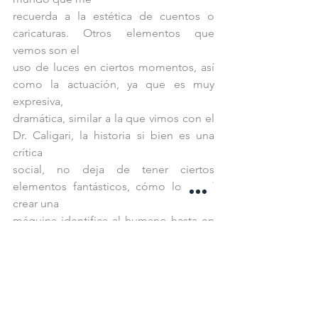
recuerda a la estética de cuentos o 
caricaturas. Otros elementos que 
vemos son el
uso de luces en ciertos momentos, así 
como la actuación, ya que es muy 
expresiva,
dramática, similar a la que vimos con el 
Dr. Caligari, la historia si bien es una 
crítica
social, no deja de tener ciertos 
elementos fantásticos, cómo lo es el 
crear una
máquina identifica al humano hasta en 
la maldad, una ciudad subterránea 
regida por
máquinas para que después se inunde 
si estás no funcionan, son elementos
fantasiosos que enriquecen a la 