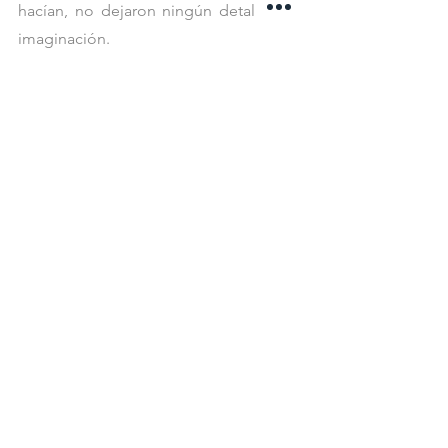
hacían, no dejaron ningún detalle a la 
imaginación. 
Ellos pertenecen a una dimensión 
alterna, llegaron a esta Tierra para 