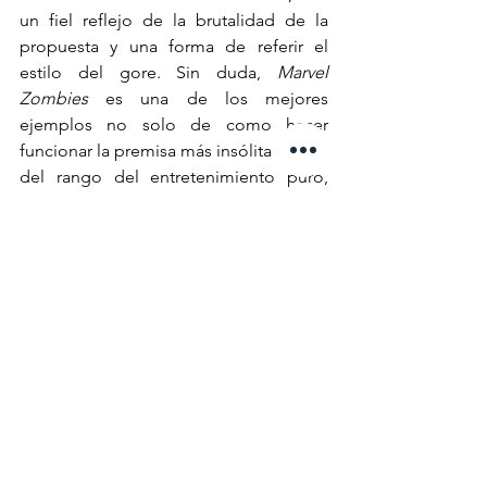
un fiel reflejo de la brutalidad de la 
propuesta y una forma de referir el 
estilo del gore. Sin duda, 
Marvel 
Zombies
 es una de los mejores 
ejemplos no solo de como hacer 
funcionar la premisa más insólita dentro 
del rango del entretenimiento puro, 
sino  convertirla en una pequeña obra 
de culto que homenajea y satiriza por 
igual. Las portadas de 
Arthur Suydam 
-
House of Secrets
 y 
House of Mystery
- 
son un atractivo aparte, pues presentan 
versiones zombie de ilustraciones 
emblemáticas de los cómics de 
superhéroes, con su particular estilo 
pictográfico, las cuales vienen 
convenientemente incluidas en la 
recopilación de lujo en un solo tomo 