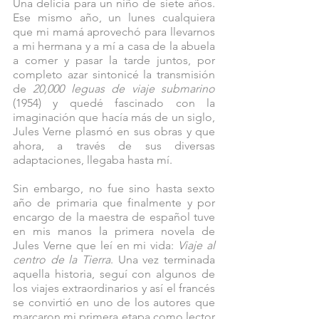
Una delicia para un niño de siete años. 
Ese mismo año, un lunes cualquiera 
que mi mamá aprovechó para llevarnos 
a mi hermana y a mí a casa de la abuela 
a comer y pasar la tarde juntos, por 
completo azar sintonicé la transmisión 
de 
20,000 leguas de viaje submarino
(1954) y quedé fascinado con la 
imaginación que hacía más de un siglo, 
Jules Verne plasmó en sus obras y que 
ahora, a través de sus diversas 
adaptaciones, llegaba hasta mí.
Sin embargo, no fue sino hasta sexto 
año de primaria que finalmente y por 
encargo de la maestra de español tuve 
en mis manos la primera novela de 
Jules Verne que leí en mi vida: 
Viaje al 
centro de la Tierra
. Una vez terminada 
aquella historia, seguí con algunos de 
los viajes extraordinarios y así el francés 
se convirtió en uno de los autores que 
marcaron mi primera etapa como lector 