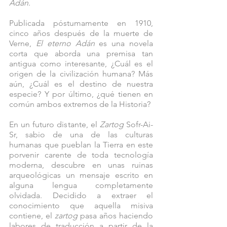
Adán
.
Publicada póstumamente en 1910, 
cinco años después de la muerte de 
Verne, 
El eterno Adán
 es una novela 
corta que aborda una premisa tan 
antigua como interesante, ¿Cuál es el 
origen de la civilización humana? Más 
aún, ¿Cuál es el destino de nuestra 
especie? Y por último, ¿qué tienen en 
común ambos extremos de la Historia? 
En un futuro distante, el 
Zartog
 Sofr-Ai-
Sr, sabio de una de las culturas 
humanas que pueblan la Tierra en este 
porvenir carente de toda tecnología 
moderna, descubre en unas ruinas 
arqueológicas un mensaje escrito en 
alguna lengua completamente 
olvidada. Decidido a extraer el 
conocimiento que aquella misiva 
contiene, el 
zartog
 pasa años haciendo 
labores de traducción a partir de la 