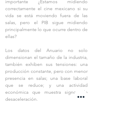
importante ¿Estamos midiendo 
correctamente el cine mexicano si su 
vida se está moviendo fuera de las 
salas, pero el PIB sigue midiendo 
principalmente lo que ocurre dentro de 
ellas?
Los datos del Anuario no solo 
dimensionan el tamaño de la industria, 
también exhiben sus tensiones: una 
producción constante, pero con menor 
presencia en salas; una base laboral 
que se reduce; y una actividad 
económica que muestra signos de 
desaceleración.
En este contexto, el cine mexicano 
enfrenta un escenario completo, 
marcado por la concentración 