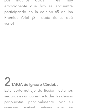
por muchos otros , es muy 
emocionante que hoy se encuentre 
participando en la edición 65 de los 
Premios Ariel ¡Sin duda tienes qué 
verlo!
2
 TARJA de Ignacio Córdoba
Este cortometraje de ficción, estamos 
seguros es único entre todas las demás 
propuestas principalmente por su 
formato vertical, mismo que ha 